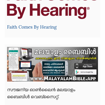
Faith Comes By Hearing
സൗജന്യ ഓൺലൈ൯‍ മലയാളം
ബൈബിൾ വെബ്സൈറ്റ്.