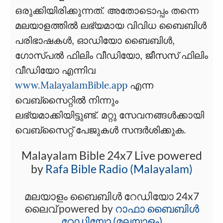
ഒരുക്കിയിരിക്കുന്നത്. അതോടൊപ്പം തന്നെ
മലയാളത്തിൽ ലഭ്യമായ വിവിധ ബൈബിൾ
പരിഭാഷകൾ, ഓഡിയോ ബൈബിൾ,
ഗോസ്പൽ ഫിലിം വീഡിയോ, ജീസസ് ഫിലിം
വീഡിയോ എന്നിവ
www.MalayalamBible.app
എന്ന
വെബ്‌സൈറ്റിൽ നിന്നും
ലഭ്യമാക്കിയിട്ടുണ്ട്. മറ്റു സേവനങ്ങൾക്കായി
വെബ്സൈറ്റ് പേജുകൾ സന്ദർശിക്കുക.
Malayalam Bible 24x7 Live powered
by
Rafa Bible Radio (Malayalam)
മലയാളം ബൈബിൾ റേഡിയോ 24x7
ലൈവ് powered by
റാഫാ ബൈബിൾ
റേഡിയോ (മലയാളം)