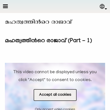
Skip to main content
Sel
മഹത്വത്തിന്‍റെ രാജാവ്
മഹത്വത്തിന്‍റെ രാജാവ് (Part - 1)
This video cannot be displayed unless you
click "Accept" to consent to cookies.
Accept all cookies
Only accept video cookies