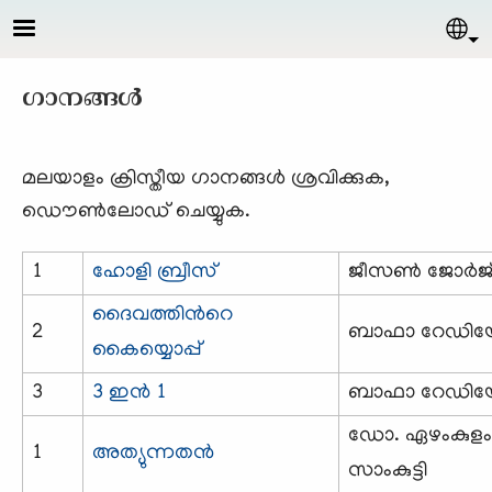
Skip to main content
Sel
ഗാനങ്ങള്‍
മലയാളം ക്രിസ്തീയ ഗാനങ്ങള്‍ ശ്രവിക്കുക,
ഡൌണ്‍ലോഡ് ചെയ്യുക.
1
ഹോളി ബ്രീസ്
ജീസണ്‍ ജോര്‍ജ
ദൈവത്തിന്‍റെ
2
ബാഫാ റേഡി
കൈയ്യൊപ്പ്
3
3 ഇന്‍ 1
ബാഫാ റേഡി
ഡോ. ഏഴംകുളം
1
അത്യുന്നതന്‍
സാംകുട്ടി