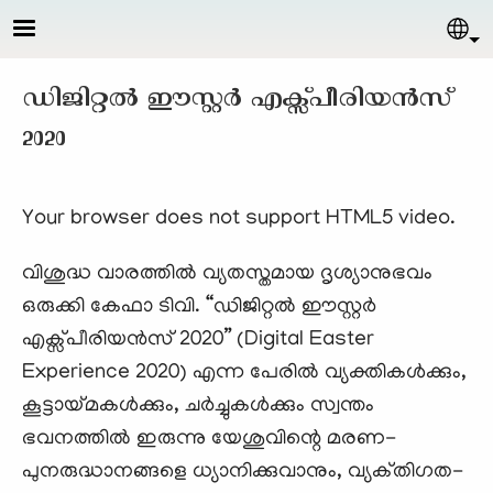
Skip to main content
Sel
ഡിജിറ്റൽ ഈസ്റ്റർ എക്സ്പീരിയൻസ്
2020
Your browser does not support HTML5 video.
വിശുദ്ധ വാരത്തിൽ വ്യതസ്തമായ ദൃശ്യാനുഭവം
ഒരുക്കി കേഫാ ടിവി. “ഡിജിറ്റൽ ഈസ്റ്റർ
എക്സ്പീരിയൻസ് 2020” (Digital Easter
Experience 2020) എന്ന പേരിൽ വ്യക്തികൾക്കും,
കൂട്ടായ്മകൾക്കും, ചർച്ചുകൾക്കും സ്വന്തം
ഭവനത്തിൽ ഇരുന്നു യേശുവിന്റെ മരണ-
പുനരുദ്ധാനങ്ങളെ ധ്യാനിക്കുവാനും, വ്യക്‌തിഗത-