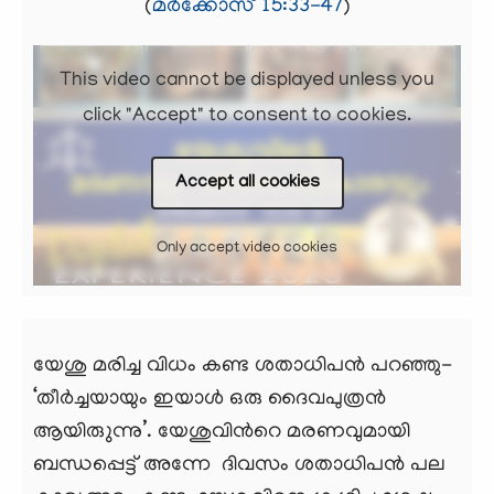
(
മർക്കോസ് 15:33-47
)
This video cannot be displayed unless you
click "Accept" to consent to cookies.
Accept all cookies
Only accept video cookies
യേശു മരിച്ച വിധം കണ്ട ശതാധിപന്‍ പറഞ്ഞു-
‘തീര്‍ച്ചയായും ഇയാള്‍ ഒരു ദൈവപുത്രന്‍
ആയിരുുന്നു’. യേശുവിന്‍റെ മരണവുമായി
ബന്ധപ്പെട്ട് അന്നേ ദിവസം ശതാധിപന്‍ പല