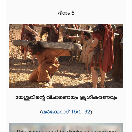
ദിനം 5
യേശുവിന്റെ വിചാരണയും ക്രൂശീകരണവും
(
മർക്കോസ് 15:1-32
)