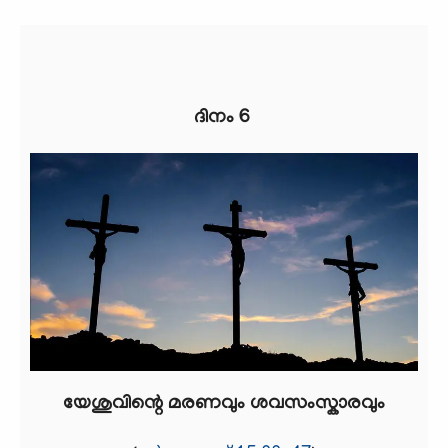
ദിനം 6
യേശുവിന്റെ മരണവും ശവസംസ്കാരവും