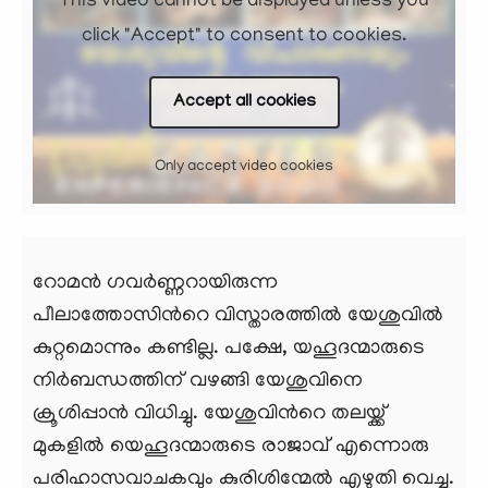
This video cannot be displayed unless you
click "Accept" to consent to cookies.
Accept all cookies
Only accept video cookies
റോമന്‍ ഗവര്‍ണ്ണറായിരുന്ന
പീലാത്തോസിന്‍റെ വിസ്താരത്തില്‍ യേശുവില്‍
കുറ്റമൊന്നും കണ്ടില്ല. പക്ഷേ, യഹൂദന്മാരുടെ
നിര്‍ബന്ധത്തിന് വഴങ്ങി യേശുവിനെ
ക്രൂശിപ്പാന്‍ വിധിച്ചു. യേശുവിന്‍റെ തലയ്ക്ക്
മുകളില്‍ യെഹൂദന്മാരുടെ രാജാവ് എന്നൊരു
പരിഹാസവാചകവും കുരിശിന്മേല്‍ എഴുതി വെച്ചു.