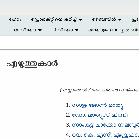
Skip to main content
ഹോം
പ്രൊജക്റ്റിനെ കുറിച്ച്
ബൈബിള്‍
പ്ര
ഓഡിയോ
വീഡിയോ
മലയാളം ഗോസ്പൽ ഫില
എഴുത്തുകാര്‍
(പുസ്തകങ്ങള്‍ / ലേഖനങ്ങള്‍ വായിക്കു
സാജു ജോണ്‍ മാത്യു
ഡോ. മാത്യൂസ്‌ ഫിന്നി
സാംകുട്ടി ചാക്കോ നിലമ്പൂര്
റവ. കെ. എസ്. എബ്രഹാ