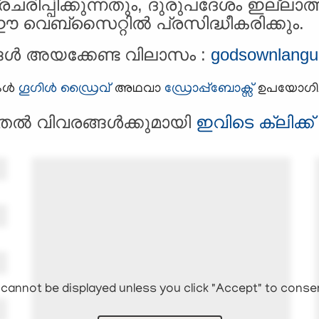
ിപ്പിക്കുന്നതും, ദുരുപദേശം ഇല്ലാത്
 വെബ്‌സൈറ്റില്‍ പ്രസിദ്ധീകരിക്കും.
ങള്‍ അയക്കേണ്ട വിലാസം :
godsownlang
ള്‍
ഗൂഗിള്‍ ഡ്രൈവ്
അഥവാ
ഡ്രോപ്പ്ബോക്സ്‌
ഉപയോഗിച്ച
്‍ വിവരങ്ങള്‍ക്കുമായി
ഇവിടെ ക്ലിക്ക
cannot be displayed unless you click "Accept" to conse