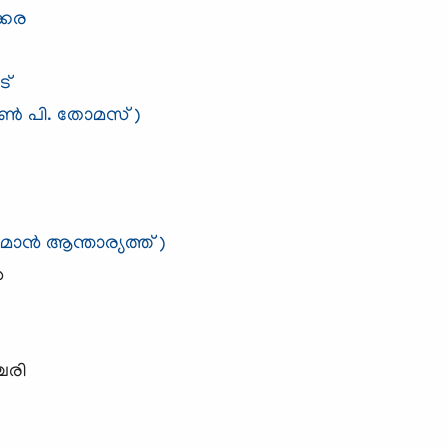
്കര
ട്
ോണ്‍ പി. തോമസ്‌)
ുമോന്‍ ആന്താര്യത്ത്)
‍
േരി
‍