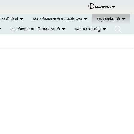
മലയാളം
Select your langu
വ് ടിവി
ഓണ്‍ലൈന്‍ റേഡിയോ
വ്യക്തികള്‍
പ്രാര്‍ത്ഥനാ വിഷയങ്ങള്‍
കോണ്ടാക്റ്റ്