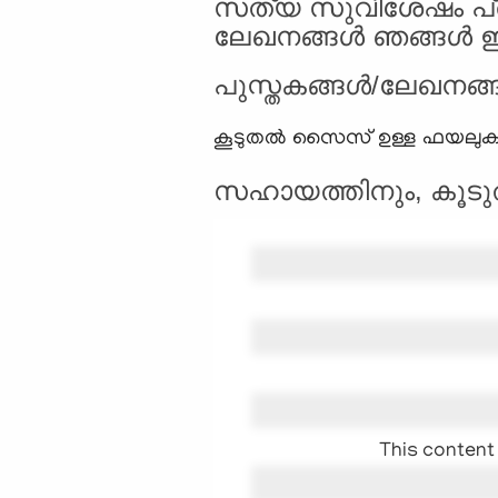
സത്യ സുവിശേഷം പ്രചര
ലേഖനങ്ങള്‍ ഞങ്ങള്‍ ഈ
പുസ്തകങ്ങള്‍/ലേഖനങ്
കൂടുതല്‍ സൈസ് ഉള്ള ഫയലുക
സഹായത്തിനും, കൂടുതല
This content 