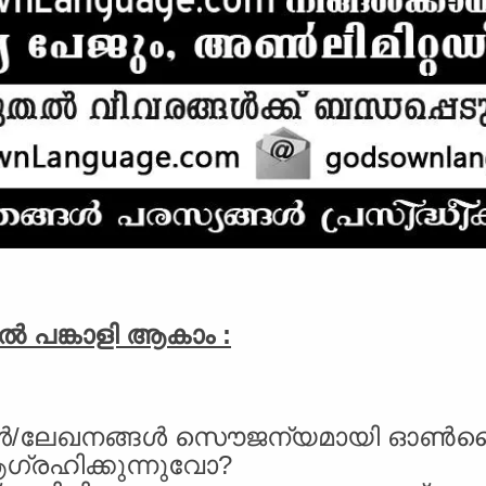
്‍ പങ്കാളി ആകാം :
ങള്‍/ലേഖനങ്ങള്‍ സൌജന്യമായി ഓണ്‍ല
ആഗ്രഹിക്കുന്നുവോ?