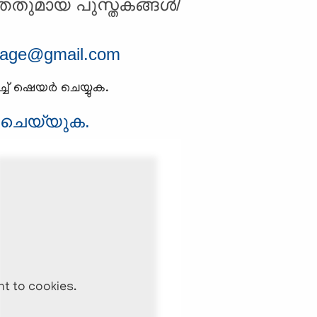
തതുമായ പുസ്തകങ്ങള്‍/
uage@gmail.com
് ഷെയര്‍ ചെയ്യുക.
് ചെയ്യുക.
nt to cookies.