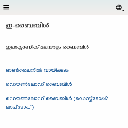
Skip to main content
Sel
ഇ-ബൈബിള്‍
ഇലക്ട്രോണിക് മലയാളം ബൈബിള്‍
ഓണ്‍ലൈനില്‍ വായിക്കുക
ഡൌണ്‍ലോഡ് ബൈബിള്‍
ഡൌണ്‍ലോഡ് ബൈബിള്‍ (ഡെസ്ക്ടോപ്പ്/
ലാപ്ടോപ്)