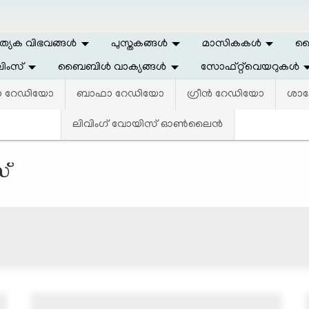
ത്യേക വിഭവങ്ങള്‍
പുസ്തകങ്ങള്‍
മാസികകള്‍
ലൈ
ിംസ്
ബൈബിള്‍ വാക്യങ്ങള്‍
സോഫ്റ്റ്‌വെയറുകള്‍
ാ റേഡിയോ
ബാഫാ റേഡിയോ
ഗ്രീൻ റേഡിയോ
ശാല
ലിവിംഗ് വോയിസ്‌ ഓണ്‍ലൈന്‍
്