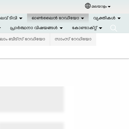
മലയാളം
Select your langu
വ് ടിവി
ഓണ്‍ലൈന്‍ റേഡിയോ
വ്യക്തികള്‍
പ്രാര്‍ത്ഥനാ വിഷയങ്ങള്‍
കോണ്ടാക്റ്റ്
ോം ബീട്സ് റേഡിയോ
സാംസ് റേഡിയോ