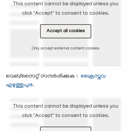
This content cannot be displayed unless you
click "Accept" to consent to cookies.
Accept all cookies
Only accept external content cookies
വെബ്സൈറ്റ് സന്ദര്‍ശിക്കുക :
ക്രൈസ്തവ
എഴുത്തുപുര
.
This content cannot be displayed unless you
click "Accept" to consent to cookies.