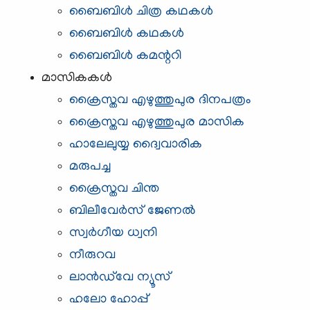
ബൈബിള്‍ ചിത്ര കഥകള്‍
ബൈബിള്‍ കഥകള്‍
ബൈബിള്‍ കമന്ററി
മാസികകള്‍
ക്രൈസ്തവ എഴുത്തുപുര ദിനപത്രം
ക്രൈസ്തവ എഴുത്തുപുര മാസിക
ഹാലേലുയ്യ ദ്വൈവാരിക
മരുപച്ച
ക്രൈസ്തവ ചിന്ത
ബിലീവേര്‍സ് ജേണല്‍
സ്വര്‍ഗീയ ധ്വനി
നീരുറവ
ലാന്‍ഡ്‌വേ ന്യൂസ്‌
ഹലോ ഹോപ്പ്