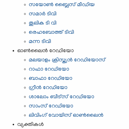
സയോൺ ബ്ലൈസ് മീഡിയ
സമാര്‍ ടിവി
തൂലിക ടി വി
രെഹബോത്ത് ടിവി
മന്ന ടിവി
ഓണ്‍ലൈന്‍ റേഡിയോ
മലയാളം ക്രിസ്ത്യന്‍ റേഡിയോസ്
റാഫാ റേഡിയോ
ബാഫാ റേഡിയോ
ഗ്രീൻ റേഡിയോ
ശാലോം ബീട്സ് റേഡിയോ
സാംസ് റേഡിയോ
ലിവിംഗ് വോയിസ്‌ ഓണ്‍ലൈന്‍
വ്യക്തികള്‍