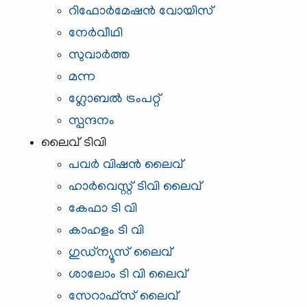
റിഫോര്‍മേഷന്‍ വോയിസ്‌
നേര്‍വീഥി
സുവാര്‍ത്ത
മന്ന
ഗ്ലോബല്‍ ട്രംപറ്റ്
സ്പന്ദനം
ലൈവ് ടിവി
പവര്‍ വിഷന്‍ ലൈവ്
ഹാര്‍വെസ്റ്റ്‌ ടിവി ലൈവ്
കേഫാ ടി വി
കാഹളം ടി വി
ഗുഡ്ന്യൂസ്‌ ലൈവ്
ശാലോം ടി വി ലൈവ്
സേറാഫ്സ് ലൈവ്