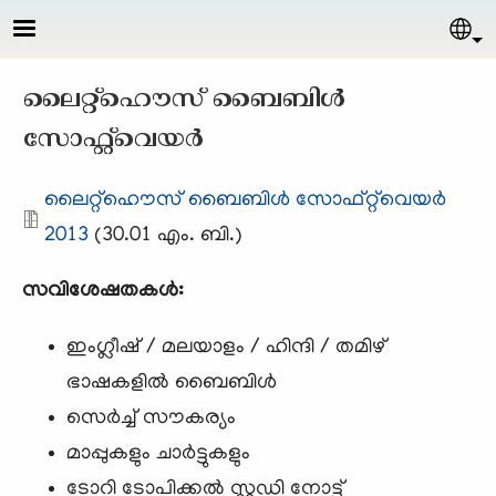
Skip to main content
Sel
ലൈറ്റ്ഹൌസ് ബൈബിള്‍
സോഫ്റ്റ്‌വെയര്‍
Document
ലൈറ്റ്ഹൌസ് ബൈബിള്‍ സോഫ്റ്റ്‌വെയര്‍
2013
(30.01 എം. ബി.)
സവിശേഷതകള്‍:
ഇംഗ്ലീഷ് / മലയാളം / ഹിന്ദി / തമിഴ്
ഭാഷകളില്‍ ബൈബിള്‍
സെര്‍ച്ച്‌ സൗകര്യം
മാപ്പുകളും ചാര്‍ട്ടുകളും
ടോറി ടോപിക്കല്‍ സ്റ്റഡി നോട്ട്