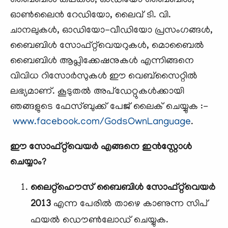
ബൈബിള്‍ കഥകള്‍, ഓഡിയോ ബൈബിള്‍,
ഓണ്‍ലൈന്‍ റേഡിയോ, ലൈവ് ടി. വി.
ചാനലുകള്‍, ഓഡിയോ-വീഡിയോ പ്രസംഗങ്ങള്‍,
ബൈബിള്‍ സോഫ്റ്റ്‌വെയറുകള്‍, മൊബൈല്‍
ബൈബിള്‍ ആപ്ലിക്കേഷനുകള്‍ എന്നിങ്ങനെ
വിവിധ റിസോര്‍സുകള്‍ ഈ വെബ്‌സൈറ്റില്‍
ലഭ്യമാണ്. കൂടുതല്‍ അപ്ഡേറ്റുകള്‍ക്കായി
ഞങ്ങളുടെ ഫേസ്ബുക്ക്‌ പേജ് ലൈക്‌ ചെയ്യുക :-
www.facebook.com/GodsOwnLanguage
.
ഈ സോഫ്റ്റ്‌വെയര്‍ എങ്ങനെ ഇന്‍സ്റ്റോള്‍
ചെയ്യാം?
ലൈറ്റ്ഹൌസ് ബൈബിള്‍ സോഫ്റ്റ്‌വെയര്‍
2013
എന്ന പേരില്‍ താഴെ കാണുന്ന സിപ്‌
ഫയല്‍ ഡൌണ്‍ലോഡ് ചെയ്യുക.