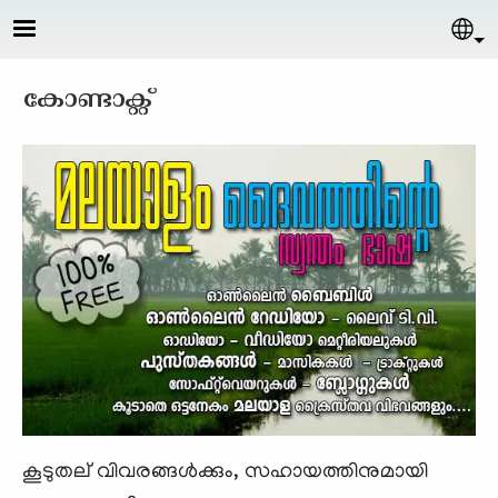
Skip to main content
Sel
കോണ്ടാക്റ്റ്
കൂടുതല് വിവരങ്ങള്‍ക്കും, സഹായത്തിനുമായി