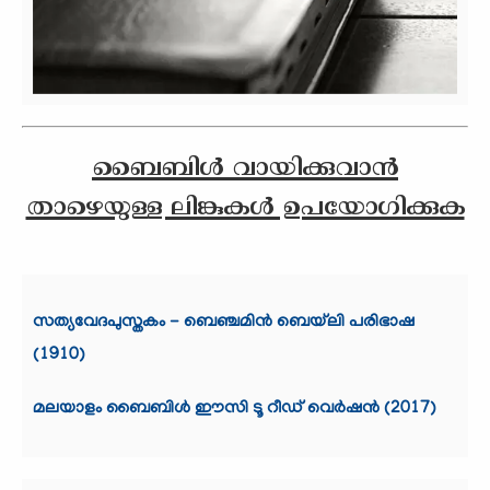
ബൈബിൾ വായിക്കുവാന്‍
താഴെയുള്ള ലിങ്കുകള്‍ ഉപയോഗിക്കുക
സത്യവേദപുസ്തകം - ബെഞ്ചമിൻ ബെയ്‌ലി പരിഭാഷ
(1910)
മലയാളം ബൈബിള്‍ ഈസി ടൂ റീഡ് വെര്‍ഷന്‍ (2017)