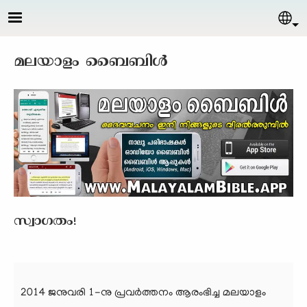
Skip to main content
Sel
മലയാളം ബൈബിള്‍
സ്വാഗതം!
2014 ജനുവരി 1-നു പ്രവര്‍ത്തനം ആരംഭിച്ച മലയാളം