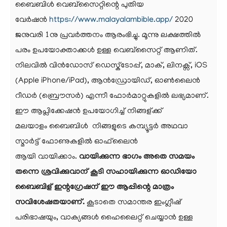
ബൈബിൾ വെബ്സൈറ്റിന്റെ പുതിയ
വേർഷൻ
https://www.malayalambible.app/
2020
ജനുവരി 1നു പ്രവർത്തനം ആരംഭിച്ചു. മൂന്നു ലക്ഷത്തിൽ
പരം ഉപയോക്താക്കൾ ഉള്ള വെബ്സൈറ്റ് ആണിത്.
നിലവില്‍ വിന്‍ഡോസ്‌ ഡെസ്ക്ടോപ്പ്, മാക്, ലിനക്സ്, iOS
(Apple iPhone/iPad), ആന്‍ഡ്രോയിഡ്, ഓണ്‍ലൈന്‍
റീഡര്‍ (ബ്രൌസര്‍) എന്നീ ഫോര്‍മാറ്റുകളില്‍ ലഭ്യമാണ്.
ഈ ആപ്ലിക്കേഷന്‍ ഉപയോഗിച്ച് നിങ്ങള്ക്ക്
മലയാളം ബൈബിള്‍ നിങ്ങളുടെ കമ്പ്യൂട്ടര്‍ അഥവാ
സ്മാര്‍ട്ട്‌ ഫോണുകളില്‍ ഓഫ്‌ലൈന്‍
ആയി വായിക്കാം.
വായിക്കുന്ന ഭാഗം അതെ സമയം
തന്നെ ശ്രവിക്കുവാന് കൂടി സഹായിക്കുന്ന ഓഡിയോ
ബൈബിള് ഇന്റഗ്രേഷന് ഈ ആപ്പിന്റെ മാത്രം
സവിശേഷതയാണ്.
കൂടാതെ സമാന്തര ഇംഗ്ലീഷ്
പരിഭാഷയും, വാക്യങ്ങള്‍ ഹൈലൈറ്റ് ചെയ്യാന്‍ ഉള്ള