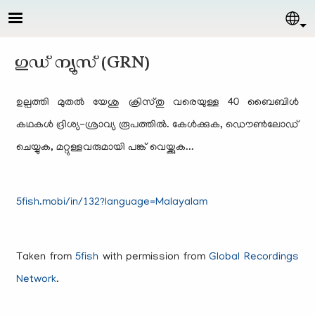
Skip to main content
Sel
ഗുഡ് ന്യൂസ്‌ (GRN)
ഉല്പത്തി മുതല്‍ യേശു ക്രിസ്തു വരെയുള്ള 40 ബൈബിള്‍
കഥകള്‍ ദ്രിശ്യ-ശ്രാവ്യ രൂപത്തില്‍. കേള്‍ക്കുക, ഡൌണ്‍ലോഡ്
ചെയ്യുക, മറ്റുള്ളവരുമായി പങ്ക് വെയ്ക്കുക...
5fish.mobi/in/132?language=Malayalam
Taken from
5fish
with permission from
Global Recordings
Network
.