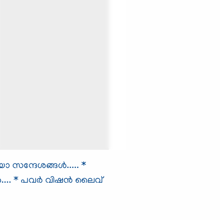
ന്ദേശങ്ങള്‍.....
*
...
* പവര്‍ വിഷന്‍ ലൈവ്