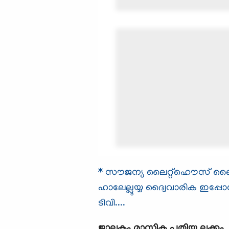
* സൗജന്യ ലൈറ്റ്ഹൌസ് ബൈബി
ഹാലേല്ലുയ്യ ദ്വൈവാരിക ഇപ്പോ
ടിവി....
ജാലകം മാസിക പുതിയ ലക്കം