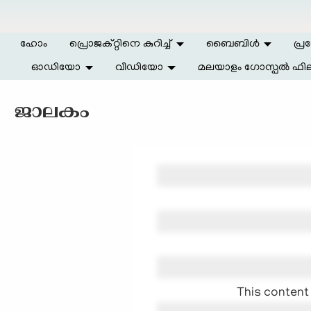
Skip to main content
ഹോം
പ്രൊജക്റ്റിനെ കുറിച്ച്
ബൈബിള്‍
പ്ര
ഓഡിയോ
വീഡിയോ
മലയാളം ഗോസ്പൽ ഫില
ജാലകം
This content 