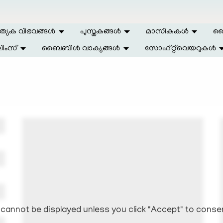
ത്യേക വിഭവങ്ങള്‍
പുസ്തകങ്ങള്‍
മാസികകള്‍
ലൈ
ിംസ്
ബൈബിള്‍ വാക്യങ്ങള്‍
സോഫ്റ്റ്‌വെയറുകള്‍
cannot be displayed unless you click "Accept" to conse