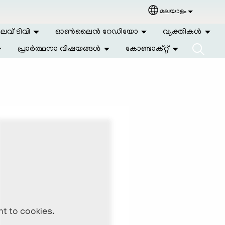
മലയാളം
Select your langu
വ് ടിവി
ഓണ്‍ലൈന്‍ റേഡിയോ
വ്യക്തികള്‍
പ്രാര്‍ത്ഥനാ വിഷയങ്ങള്‍
കോണ്ടാക്റ്റ്
nt to cookies.