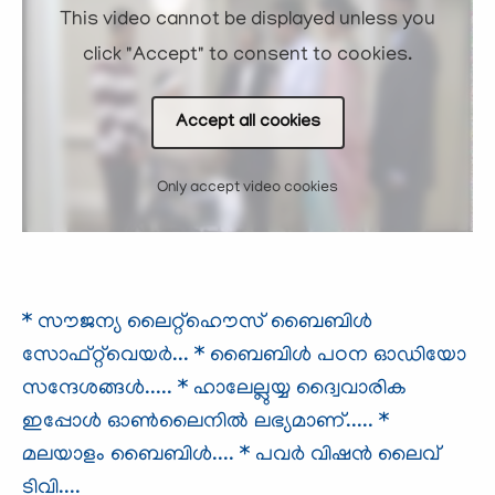
This video cannot be displayed unless you
click "Accept" to consent to cookies.
Accept all cookies
Only accept video cookies
* സൗജന്യ ലൈറ്റ്ഹൌസ് ബൈബിള്‍
സോഫ്റ്റ്‌വെയര്‍...
* ബൈബിള്‍ പഠന ഓഡിയോ
സന്ദേശങ്ങള്‍.....
* ഹാലേല്ലുയ്യ ദ്വൈവാരിക
ഇപ്പോള്‍ ഓണ്‍ലൈനില്‍ ലഭ്യമാണ്.....
*
മലയാളം ബൈബിള്‍....
* പവര്‍ വിഷന്‍ ലൈവ്
ടിവി....