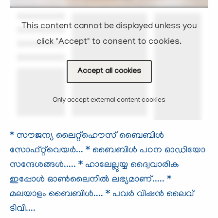
This content cannot be displayed unless you
click "Accept" to consent to cookies.
Accept all cookies
Only accept external content cookies
* സൗജന്യ ലൈറ്റ്ഹൌസ് ബൈബിള്‍
സോഫ്റ്റ്‌വെയര്‍...
* ബൈബിള്‍ പഠന ഓഡിയോ
സന്ദേശങ്ങള്‍.....
* ഹാലേല്ലുയ്യ ദ്വൈവാരിക
ഇപ്പോള്‍ ഓണ്‍ലൈനില്‍ ലഭ്യമാണ്.....
*
മലയാളം ബൈബിള്‍....
* പവര്‍ വിഷന്‍ ലൈവ്
ടിവി....