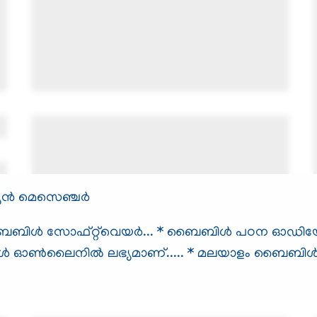
്യന്‍ മെസെഞ്ചര്‍
ള്‍ സോഫ്റ്റ്‌വെയര്‍...
* ബൈബിള്‍ പഠന ഓഡിയോ സ
ള്‍ ഓണ്‍ലൈനില്‍ ലഭ്യമാണ്.....
* മലയാളം ബൈബിള്‍.