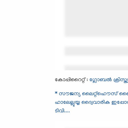
കോപ്പിറൈറ്റ് :
ഗ്ലോബല്‍ ക്രിസ്ത
* സൗജന്യ ലൈറ്റ്ഹൌസ് ബൈബി
ഹാലേല്ലുയ്യ ദ്വൈവാരിക ഇപ്പോ
ടിവി....