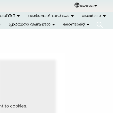
മലയാളം
Select your langu
വ് ടിവി
ഓണ്‍ലൈന്‍ റേഡിയോ
വ്യക്തികള്‍
പ്രാര്‍ത്ഥനാ വിഷയങ്ങള്‍
കോണ്ടാക്റ്റ്
nt to cookies.