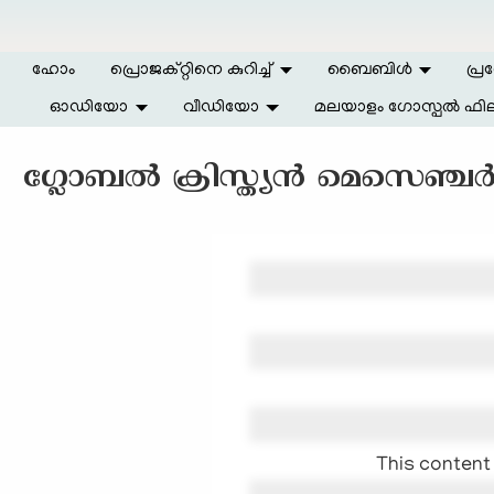
Skip to main content
ഹോം
പ്രൊജക്റ്റിനെ കുറിച്ച്
ബൈബിള്‍
പ്ര
ഓഡിയോ
വീഡിയോ
മലയാളം ഗോസ്പൽ ഫില
ഗ്ലോബല്‍ ക്രിസ്ത്യന്‍ മെസെഞ്ചര്
This content 