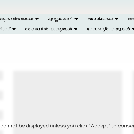
ത്യേക വിഭവങ്ങള്‍
പുസ്തകങ്ങള്‍
മാസികകള്‍
ലൈ
ിംസ്
ബൈബിള്‍ വാക്യങ്ങള്‍
സോഫ്റ്റ്‌വെയറുകള്‍
‍
cannot be displayed unless you click "Accept" to conse