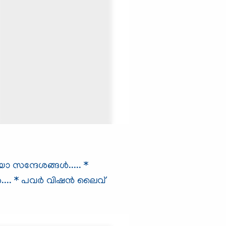
ന്ദേശങ്ങള്‍.....
*
...
* പവര്‍ വിഷന്‍ ലൈവ്